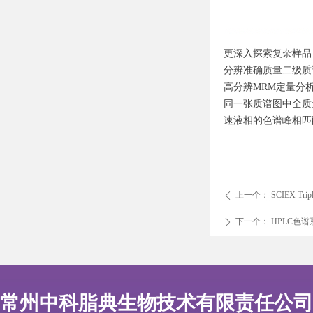
更深入探索复杂样品
分辨准确质量二级质
高分辨MRM定量分
同一张质谱图中全质
速液相的色谱峰相匹
上一个：
SCIEX Trip
ꄴ
下一个：
HPLC色谱系
ꄲ
常州中科脂典生物技术有限责任公司